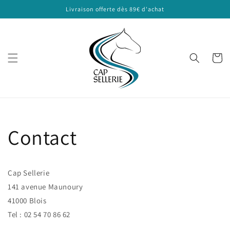
et
Livraison offerte dès 89€ d'achat
passer
au
contenu
Panier
Contact
Cap Sellerie
141 avenue Maunoury
41000 Blois
Tel : 02 54 70 86 62