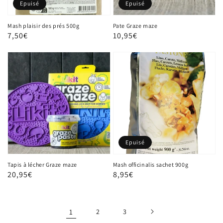
Epuisé
Epuisé
Mash plaisir des prés 500g
Pate Graze maze
Prix
7,50€
Prix
10,95€
habituel
habituel
Epuisé
Tapis à lécher Graze maze
Mash officinalis sachet 900g
Prix
20,95€
Prix
8,95€
habituel
habituel
1
2
3