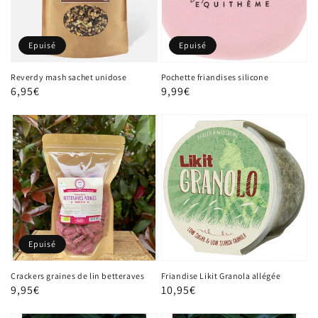
Epuisé
Epuisé
Reverdy mash sachet unidose
Pochette friandises silicone
Prix
6,95€
Prix
9,99€
habituel
habituel
Epuisé
Crackers graines de lin betteraves
Friandise Likit Granola allégée
Prix
9,95€
Prix
10,95€
habituel
habituel