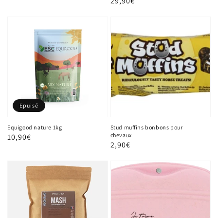
Prix
29,90€
habituel
habituel
Epuisé
Equigood nature 1kg
Stud muffins bonbons pour
chevaux
Prix
10,90€
Prix
2,90€
habituel
habituel