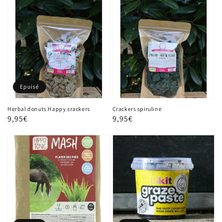
Epuisé
Herbal donuts Happy crackers
Crackers spiruline
Prix
9,95€
Prix
9,95€
habituel
habituel