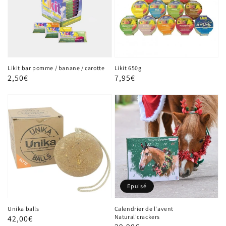
Likit bar pomme / banane / carotte
Likit 650g
Prix
2,50€
Prix
7,95€
habituel
habituel
Epuisé
Unika balls
Calendrier de l'avent
Natural'crackers
Prix
42,00€