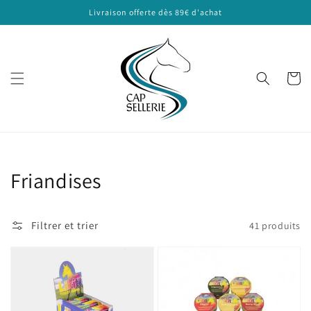
et
Livraison offerte dès 89€ d'achat
passer
au
contenu
Panier
Collection:
Friandises
Filtrer et trier
41 produits