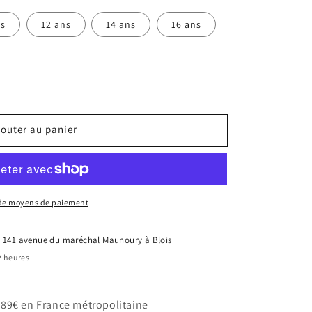
ns
12 ans
14 ans
16 ans
jouter au panier
 de moyens de paiement
à
141 avenue du maréchal Maunoury à Blois
 heures
e 89€ en France métropolitaine