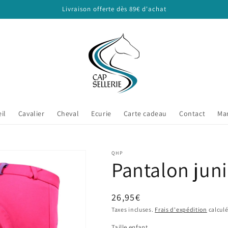
Livraison offerte dès 89€ d'achat
il
Cavalier
Cheval
Ecurie
Carte cadeau
Contact
Ma
QHP
Pantalon jun
Prix
26,95€
habituel
Taxes incluses.
Frais d'expédition
calculé
Taille enfant