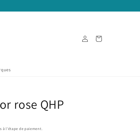
Connexion
Panier
rques
ior rose QHP
s à l'étape de paiement.