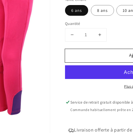
6 ans
8 ans
10 a
Quantité
Réduire
Augmenter
la
la
quantité
quantité
A
de
de
Pantalon
Pantalon
junior
junior
rose
rose
QHP
QHP
Plus
Service de retrait gratuit disponible 
Commande habituellement prête en 2
Livraison offerte à partir d