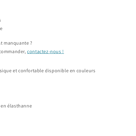
s
ue
est manquante ?
a commander,
contactez-nous !
sique et confortable disponible en couleurs
 en élasthanne