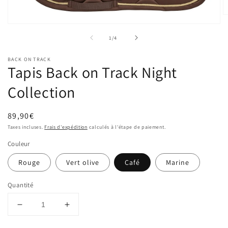
O
le
Ouvrir
m
le
de
1
/
4
2
média
d
1
u
dans
BACK ON TRACK
f
une
Tapis Back on Track Night
m
fenêtre
modale
Collection
Prix
89,90€
habituel
Taxes incluses.
Frais d'expédition
calculés à l'étape de paiement.
Couleur
Rouge
Vert olive
Café
Marine
Quantité
Réduire
Augmenter
la
la