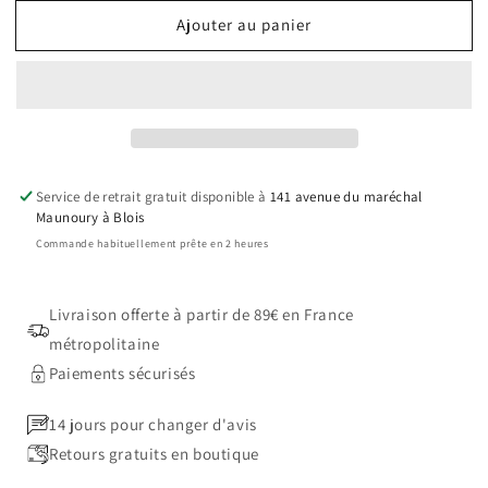
quantité
quantité
Ajouter au panier
de
de
Tapis
Tapis
Back
Back
on
on
Track
Track
Night
Night
Collection
Collection
Service de retrait gratuit disponible à
141 avenue du maréchal
Maunoury à Blois
Commande habituellement prête en 2 heures
Livraison offerte à partir de 89€ en France
métropolitaine
Paiements sécurisés
14 jours pour changer d'avis
Retours gratuits en boutique