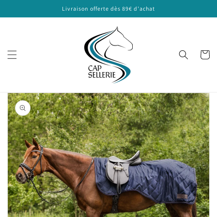
et
Livraison offerte dès 89€ d'achat
passer
au
contenu
Panier
Passer aux
informations
produits