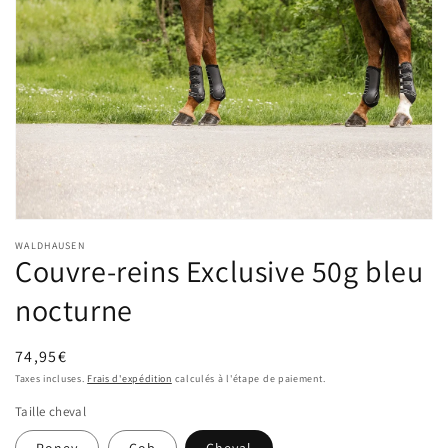
Ouvrir
le
WALDHAUSEN
média
Couvre-reins Exclusive 50g bleu
1
dans
nocturne
une
fenêtre
modale
Prix
74,95€
habituel
Taxes incluses.
Frais d'expédition
calculés à l'étape de paiement.
Taille cheval