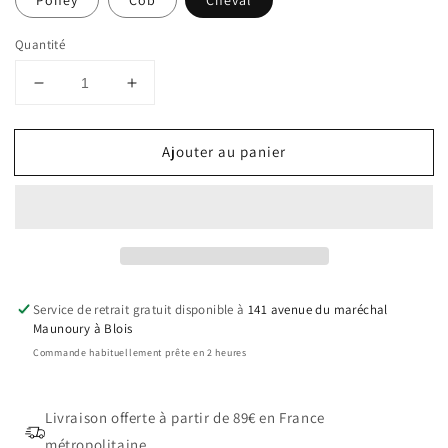
Poney
Cob
Cheval
Quantité
Réduire
Augmenter
la
la
quantité
quantité
Ajouter au panier
de
de
Couvre-
Couvre-
reins
reins
Exclusive
Exclusive
50g
50g
bleu
bleu
nocturne
nocturne
Service de retrait gratuit disponible à
141 avenue du maréchal
Maunoury à Blois
Commande habituellement prête en 2 heures
Livraison offerte à partir de 89€ en France
métropolitaine