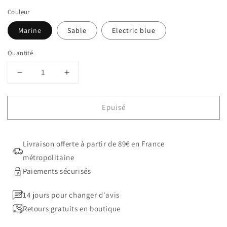
Couleur
Marine
Sable
Electric blue
Quantité
Réduire
Augmenter
la
la
quantité
quantité
Epuisé
de
de
Tapis
Tapis
Sera
Sera
Livraison offerte à partir de 89€ en France
métropolitaine
Paiements sécurisés
14 jours pour changer d'avis
Retours gratuits en boutique