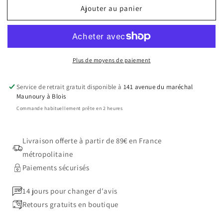
Ajouter au panier
de
de
Sac
Sac
à
à
tapis
tapis
Paddock
Paddock
Plus de moyens de paiement
marine
marine
Service de retrait gratuit disponible à
141 avenue du maréchal
Maunoury à Blois
Commande habituellement prête en 2 heures
Livraison offerte à partir de 89€ en France
métropolitaine
Paiements sécurisés
14 jours pour changer d'avis
Retours gratuits en boutique