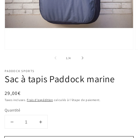
Ouvrir
O
le
le
de
1
/
4
média
m
1
2
dans
d
PADDOCK SPORTS
une
u
Sac à tapis Paddock marine
fenêtre
f
modale
m
Prix
29,00€
habituel
Taxes incluses.
Frais d'expédition
calculés à l'étape de paiement.
Quantité
Réduire
Augmenter
la
la
quantité
quantité